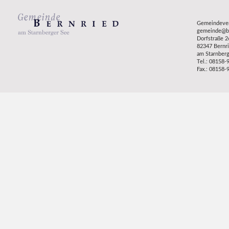
Gemeindeve
gemeinde@be
Dorfstraße 2
82347 Bernr
am Starnber
Tel.: 08158-
Fax.: 08158-